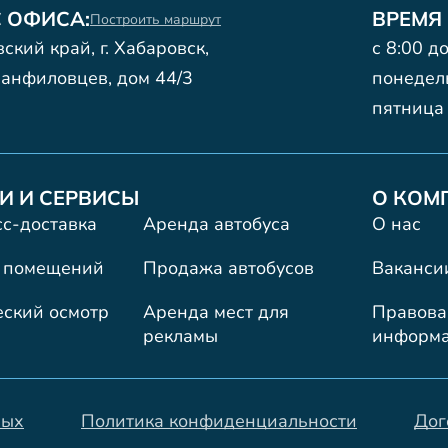
 ОФИСА:
ВРЕМЯ
Построить маршрут
ский край, г. Хабаровск,
с 8:00 д
анфиловцев, дом 44/3
понедел
пятница
И И СЕРВИСЫ
О КОМ
с-доставка
Аренда автобуса
О нас
 помещений
Продажа автобусов
Ваканси
еский осмотр
Аренда мест для
Правова
рекламы
информ
ных
Политика конфиденциальности
Дог